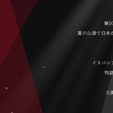
第1
夏の公演で日本
イスパニ
物
大