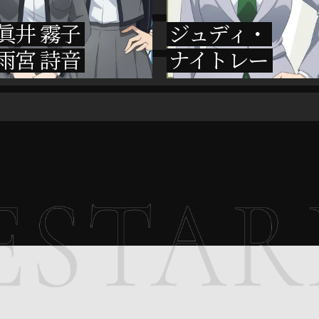
眞井 霧子
ジュディ・
雨宮 詩音
ナイトレー