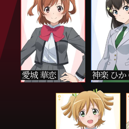
愛城 華恋
神楽 ひか