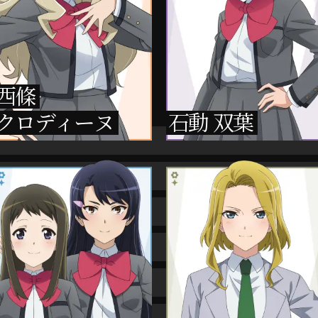
西條
クロディーヌ
石動 双葉