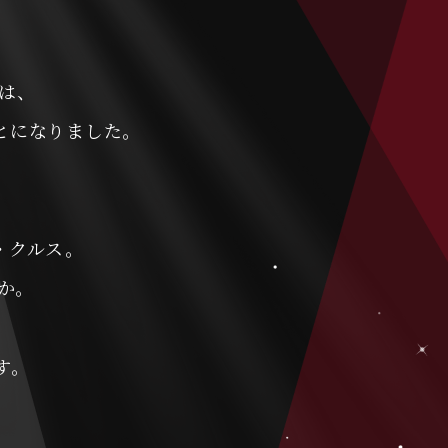
生は、
とになりました。
・クルス。
か。
す。