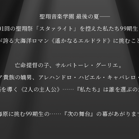
聖翔音楽学園 最後の夏――
01回の聖翔祭「スタァライト」を控えた私たち99期
が誇る大海洋ロマン
《遙かなるエルドラド》に挑むこ
亡命提督の子、サルバトーレ・グーリエ。
ア貴族の嫡男、
アレハンドロ・ハビエル・キャバレロ
語を導く《2人の主人公》……『私たち』は誰を選ぶの
海原に挑む99期生の……
『次の舞台』の幕があがりま