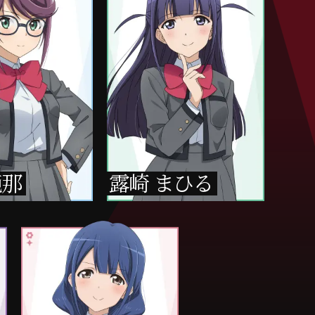
純那
露崎 まひる