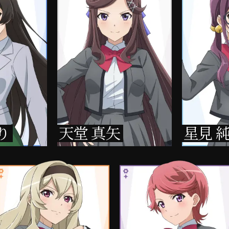
り
天堂 真矢
星見 